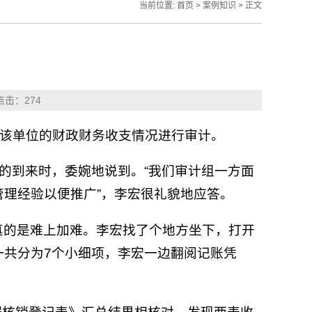
当前位置:
首页
>
案例知识
> 正文
 点击：
274
对该单位的财政财务收支情况进行审计。
组的到来时，委婉地说到。“我们审计组一方面
理经验以便推广”，李宏很礼貌地应答。
真的是难上加难。李宏找了个地方坐下，打开
一共分为7个小细项，李宏一边翻阅记账凭