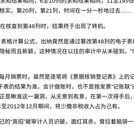
的求和结果相同，6至10列的求和结果相同，11至1
核实。第20列，第21列，时间在一分一秒地过去……
，在核查到第48列时，结果终于出现了转机。
子表格计算公式，出纳竟然是通过篡改第48列的电子表
隐秘而且新颖，这种情况在以往的审计中从未碰到。”
每月销票时，虽然是逐笔将《票据核销登记表》上的
子表的结果为准。会计做账时，也不是按发票“记账联
正是瞅准这一漏洞，从无意到有意，在第一次得手后
年至2012年12月期间，将少缴非税收入占为己有。
己的“高招”被审计人员识破，面红耳赤，耷拉着脑袋