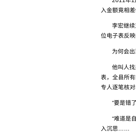
2011
入金额竟相差
李宏继续
位电子表反映
为何会出
他叫人找
表，全县所有
专人逐笔核对
“要是错
“难道是
入沉思……