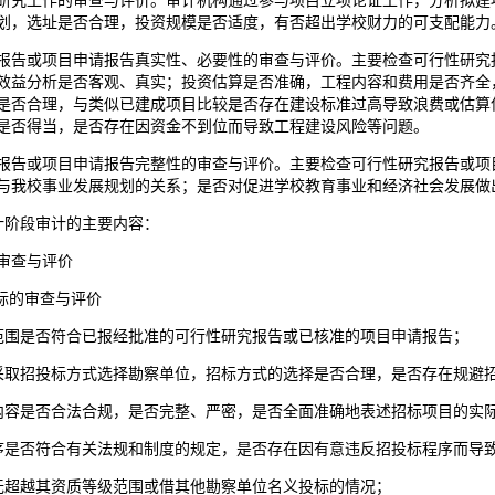
研究工作的审查与评价。审计机构通过参与项目立项论证工作，分析拟建
划，选址是否合理，投资规模是否适度，有否超出学校财力的可支配能力
报告或项目申请报告真实性、必要性的审查与评价。主要检查可行性研究
效益分析是否客观、真实；投资估算是否准确，工程内容和费用是否齐全
是否合理，与类似已建成项目比较是否存在建设标准过高导致浪费或估算
是否得当，是否存在因资金不到位而导致工程建设风险等问题。
报告或项目申请报告完整性的审查与评价。主要检查可行性研究报告或项
与我校事业发展规划的关系；是否对促进学校教育事业和经济社会发展做
阶段审计的主要内容：
审查与评价
投标的审查与评价
范围是否符合已报经批准的可行性研究报告或已核准的项目申请报告；
采取招投标方式选择勘察单位，招标方式的选择是否合理，是否存在规避
内容是否合法合规，是否完整、严密，是否全面准确地表述招标项目的实
序是否符合有关法规和制度的规定，是否存在因有意违反招投标程序而导
无超越其资质等级范围或借其他勘察单位名义投标的情况；