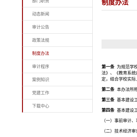
部门职责
制度办法
动态新闻
审计公告
政策法规
制度办法
审计程序
第一条
为规范学
法》、《教育系统
定，结合学校实际
案例知识
第
二
条
本办法所
党建工作
第
三
条
基本建设
下载中心
第四条
基本建设工
（一）事前审计、
（二）技术经济审