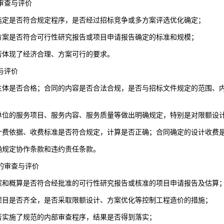
审查与评价
选定是否符合规定程序，是否经过招标竞争或多方案评选优化确定；
方案是否符合可行性研究报告或项目申请报告确定的标准和规模；
否体现了经济合理、方案可行的要求。
与评价
主体是否合格；合同的内容是否合法合规，是否与招标文件规定的范围、
单位的服务项目、服务内容、服务质量等做出明确规定，特别是对限额设
计费依据、收费标准是否符合规定，计算是否正确；合同确定的设计收费
确规定协作条款和违约责任条款。
算的审查与评价
案和概算是否符合经批准的可行性研究报告或核准的项目申请报告及估算
项目是否齐全，是否采取限额设计、方案优化等控制工程造价的措施；
否实施了规范的内部审查程序，结果是否得到落实；