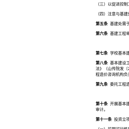
（三）以促进控制
（四）注意与基建
第五条
基建处需于
第
六
条
基建工程审
第
七
条
学校基本
第
八
条
基本建设
法》（山传院发〔
程造价咨询机构负
第
九
条
委托工程
第
十
条
开展基本建
审计。
第
十一
条
投资立项