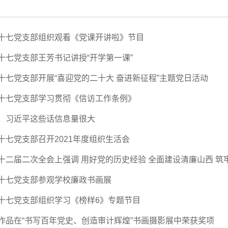
十七党支部组织观看《党课开讲啦》节目
十七党支部王芳书记讲授“开学第一课”
十七党支部开展“喜迎党的二十大 奋进新征程”主题党日活动
十七党支部学习贯彻《信访工作条例》
，习近平这些话信息量很大
十七党支部召开2021年度组织生活会
十二届二次全会上强调 用好党的历史经验 全面建设清廉山西 筑牢
十七党支部参观学校廉政书画展
十七党支部组织学习《榜样6》专题节目
作品在“书写百年党史、创造审计辉煌”书画摄影展中荣获奖项